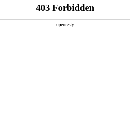
型
全球业务
新闻资讯
智能新能源
Hi4
投资者关系
亚洲
丹 科威特 黎巴嫩 孟加拉国 马来西亚 尼泊尔 卡塔尔 沙特阿拉伯 叙利亚 泰
欧洲
兰 意大利 英国
美洲
牙买加 墨西哥 乌拉圭 智利