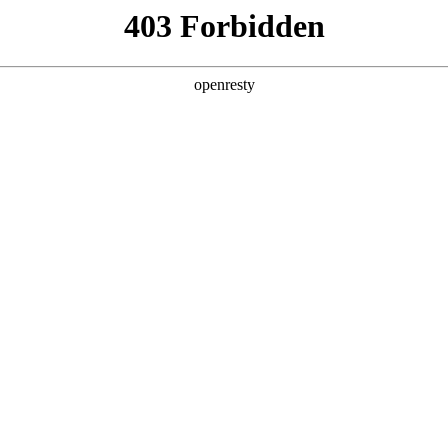
型
全球业务
新闻资讯
智能新能源
Hi4
投资者关系
人生就是博智能新能源
亚洲
更省 更远 更安全
丹 科威特 黎巴嫩 孟加拉国 马来西亚 尼泊尔 卡塔尔 沙特阿拉伯 叙利亚 泰
欧洲
预约试驾
预约试驾
兰 意大利 英国
美洲
牙买加 墨西哥 乌拉圭 智利